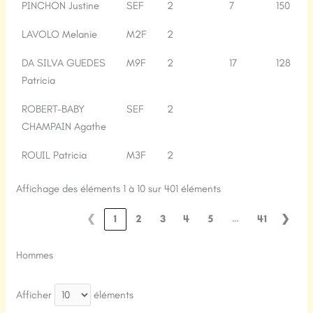
PINCHON Justine
SEF
2
7
150
LAVOLO Melanie
M2F
2
DA SILVA GUEDES
M9F
2
17
128
Patricia
ROBERT-BABY
SEF
2
CHAMPAIN Agathe
ROUIL Patricia
M3F
2
Affichage des éléments 1 à 10 sur 401 éléments
…
❮
1
2
3
4
5
41
❯
Hommes
Afficher
éléments