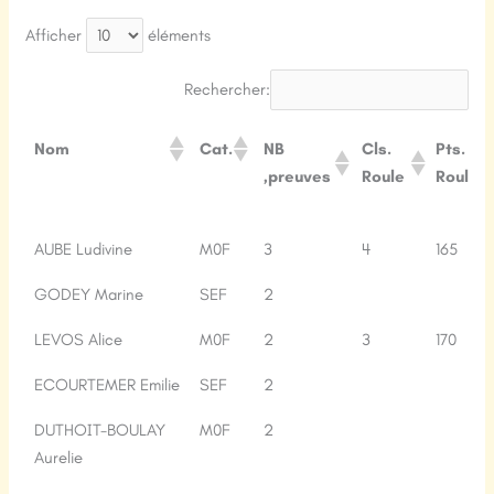
Afficher
éléments
Rechercher:
Nom
Cat.
NB
Cls.
Pts.
‚preuves
Roule
Roule
Nom
Cat.
NB
Cls.
Pts.
AUBE Ludivine
M0F
3
4
165
‚preuves
Roule
Roule
GODEY Marine
SEF
2
LEVOS Alice
M0F
2
3
170
ECOURTEMER Emilie
SEF
2
DUTHOIT-BOULAY
M0F
2
Aurelie