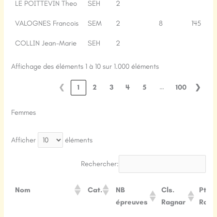
LE POITTEVIN Theo
SEH
2
VALOGNES Francois
SEM
2
8
145
COLLIN Jean-Marie
SEH
2
Affichage des éléments 1 à 10 sur 1.000 éléments
…
❮
1
2
3
4
5
100
❯
Femmes
Afficher
éléments
Rechercher:
Nom
Cat.
NB
Cls.
Pts.
épreuves
Ragnar
Ragn