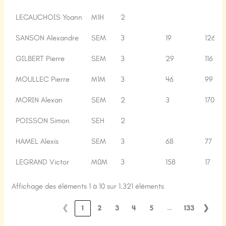
LECAUCHOIS Yoann
M1H
2
SANSON Alexandre
SEM
3
19
126
GILBERT Pierre
SEM
3
29
116
MOULLEC Pierre
M1M
3
46
99
MORIN Alexan
SEM
2
3
170
POISSON Simon
SEH
2
HAMEL Alexis
SEM
3
68
77
LEGRAND Victor
M0M
3
158
17
Affichage des éléments 1 à 10 sur 1.321 éléments
…
❮
1
2
3
4
5
133
❯