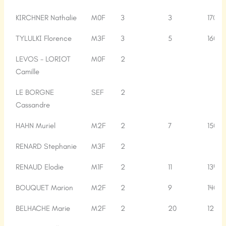
Nom
Cat.
NB
Cls.
Pts.
KIRCHNER Nathalie
M0F
3
3
170
épreuves
Ragnar
Ragn
TYLULKI Florence
M3F
3
5
160
LEVOS - LORIOT
M0F
2
Camille
LE BORGNE
SEF
2
Cassandre
HAHN Muriel
M2F
2
7
150
RENARD Stephanie
M3F
2
RENAUD Elodie
M1F
2
11
134
BOUQUET Marion
M2F
2
9
140
BELHACHE Marie
M2F
2
20
125