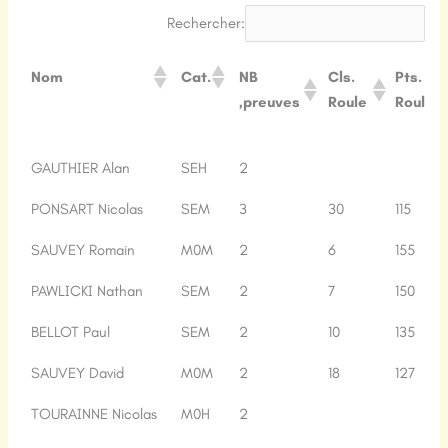
Rechercher:
Nom
Cat.
NB
Cls.
Pts.
‚preuves
Roule
Roule
Nom
Cat.
NB
Cls.
Pts.
GAUTHIER Alan
SEH
2
‚preuves
Roule
Roule
PONSART Nicolas
SEM
3
30
115
SAUVEY Romain
M0M
2
6
155
PAWLICKI Nathan
SEM
2
7
150
BELLOT Paul
SEM
2
10
135
SAUVEY David
M0M
2
18
127
TOURAINNE Nicolas
M0H
2