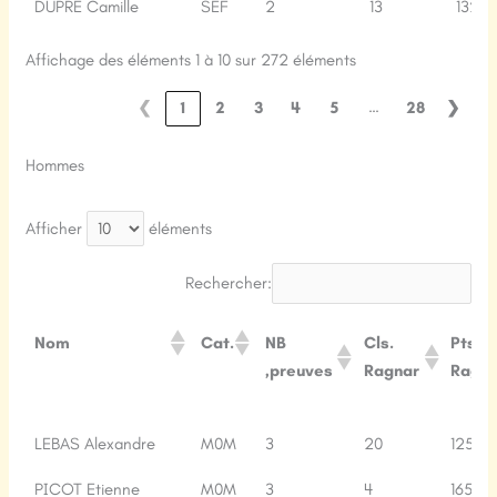
DUPRE Camille
SEF
2
13
132
Affichage des éléments 1 à 10 sur 272 éléments
…
❮
1
2
3
4
5
28
❯
Hommes
Afficher
éléments
Rechercher:
Nom
Cat.
NB
Cls.
Pts.
‚preuves
Ragnar
Ragna
Nom
Cat.
NB
Cls.
Pts.
LEBAS Alexandre
M0M
3
20
125
‚preuves
Ragnar
Ragna
PICOT Etienne
M0M
3
4
165