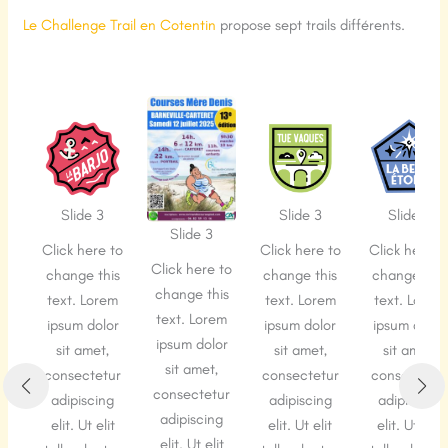
Le Challenge Trail en Cotentin
propose sept trails différents.
Slide 3
Slide 3
Slide 3
Slide 1
 to
Click here to
Click here to
Click here to
Click here t
his
change this
change this
change this
change thi
em
text. Lorem
text. Lorem
text. Lorem
text. Lore
lor
ipsum dolor
ipsum dolor
ipsum dolor
ipsum dolo
,
sit amet,
sit amet,
sit amet,
sit amet,
tur
consectetur
consectetur
consectetur
consectetu
ng
adipiscing
adipiscing
adipiscing
adipiscing
it
elit. Ut elit
elit. Ut elit
elit. Ut elit
elit. Ut elit