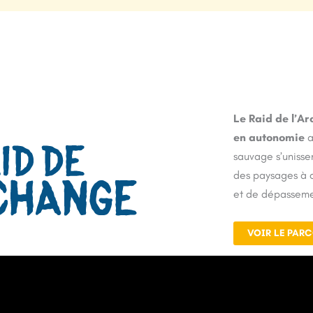
Le Raid de l’A
en autonomie
a
sauvage s’unissen
des paysages à co
et de dépasseme
VOIR LE PAR