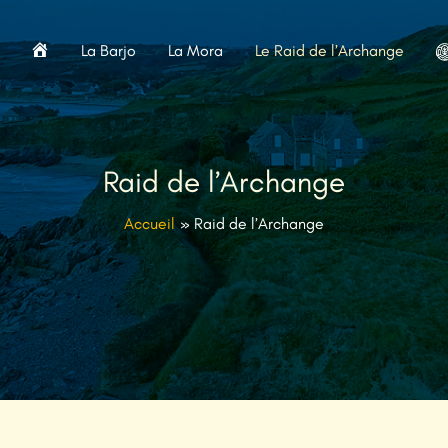
A
La Barjo
La Mora
Le Raid de l’Archange
c
c
u
e
Raid de l’Archange
i
l
Accueil
Raid de l’Archange