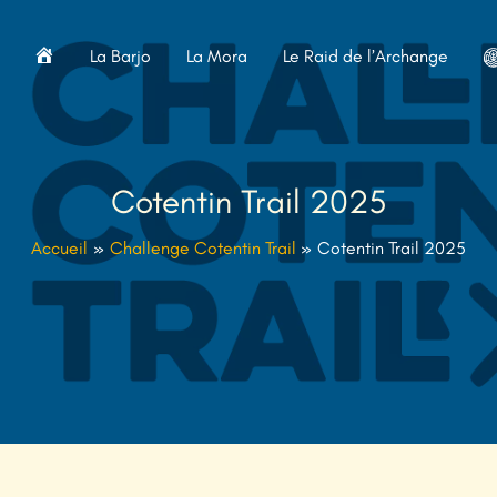
A
La Barjo
La Mora
Le Raid de l’Archange
c
c
u
e
Cotentin Trail 2025
i
l
Accueil
Challenge Cotentin Trail
Cotentin Trail 2025