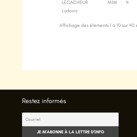
LECACHEUR
M1M
4
Ludovic
Affichage des éléments 1 à 10 sur 40
Restez informés