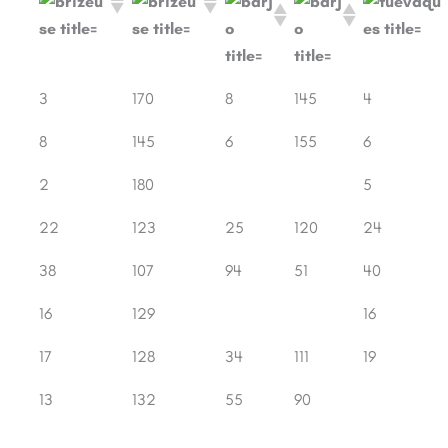
p.
Cls.
Pts.
Cls.
Pts.
Cls.
3
170
8
145
4
8
145
6
155
6
2
180
5
22
123
25
120
24
38
107
94
51
40
16
129
16
17
128
34
111
19
13
132
55
90