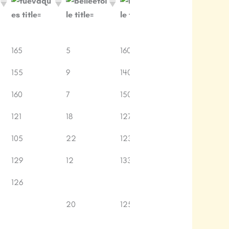
épreuves
C
Pts.
Cls.
Pts.
Bonus 4
C
165
5
160
75
1
épreuves
C
155
9
140
75
160
7
150
0
3
121
18
127
75
4
105
22
123
75
5
129
12
133
0
6
126
0
7
20
125
0
8