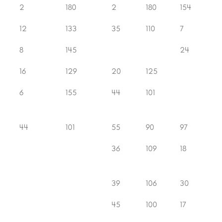
p.
Cls.
Pts.
Cls.
Pts.
Cls.
2
180
2
180
154
12
133
35
110
7
8
145
24
16
129
20
125
6
155
44
101
44
101
55
90
97
36
109
18
39
106
30
45
100
17