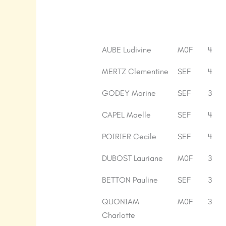
Nom
Cat.
Nb.E
AUBE Ludivine
M0F
4
MERTZ Clementine
SEF
4
GODEY Marine
SEF
3
CAPEL Maelle
SEF
4
POIRIER Cecile
SEF
4
DUBOST Lauriane
M0F
3
BETTON Pauline
SEF
3
QUONIAM
M0F
3
Charlotte