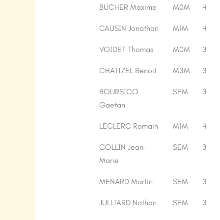
Nom
Cat.
Nb.E
BUCHER Maxime
M0M
4
CAUSIN Jonathan
M1M
4
VOIDET Thomas
M0M
3
CHATIZEL Benoit
M3M
3
BOURSICO
SEM
3
Gaetan
LECLERC Romain
M1M
4
COLLIN Jean-
SEM
3
Marie
MENARD Martin
SEM
3
JULLIARD Nathan
SEM
3