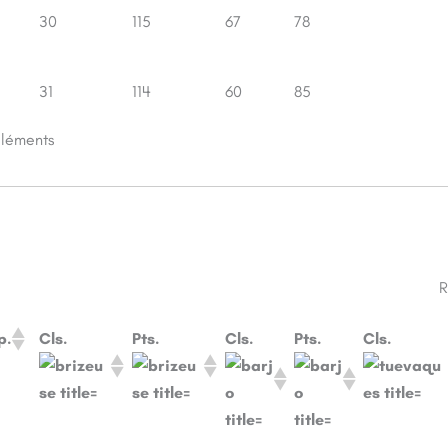
30
115
67
78
31
114
60
85
éléments
R
p.
Cls.
Pts.
Cls.
Pts.
Cls.