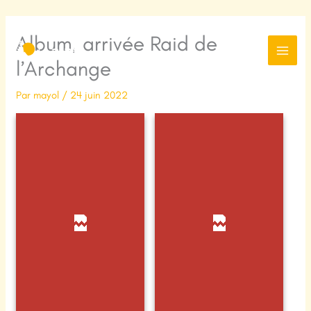
Aller
Album, arrivée Raid de
au
contenu
l’Archange
Par
mayol
/
24 juin 2022