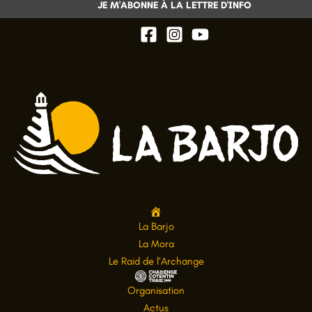
A
La Barjo
c
La Mora
c
Le Raid de l’Archange
u
C
Organisation
e
h
Actus
i