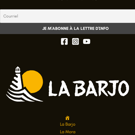
A
La Barjo
c
La Mora