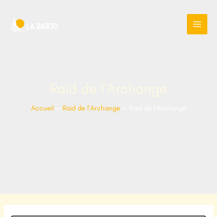
Aller
au
contenu
Raid de l’Archange
Accueil
Raid de l’Archange
Raid de l’Archange