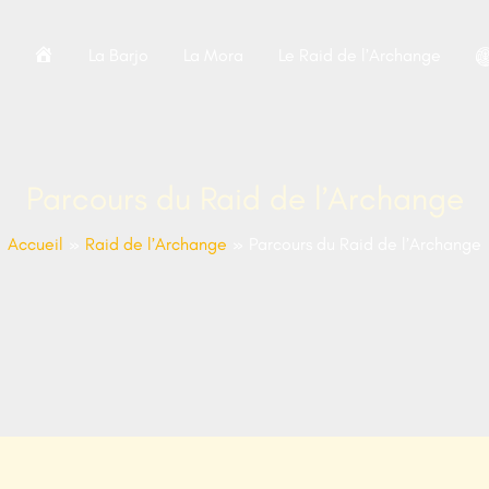
A
La Barjo
La Mora
Le Raid de l’Archange
c
c
u
e
Parcours du Raid de l’Archange
i
l
Accueil
Raid de l’Archange
Parcours du Raid de l’Archange