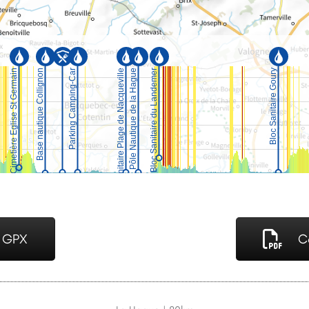
é GPX
C