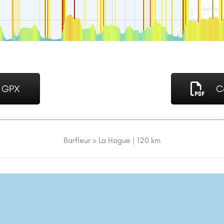
é GPX
C
Barfleur > La Hague | 120 km