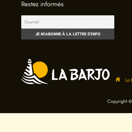
Restez informés
La 
A
c
c
Copyright © 
u
e
i
l