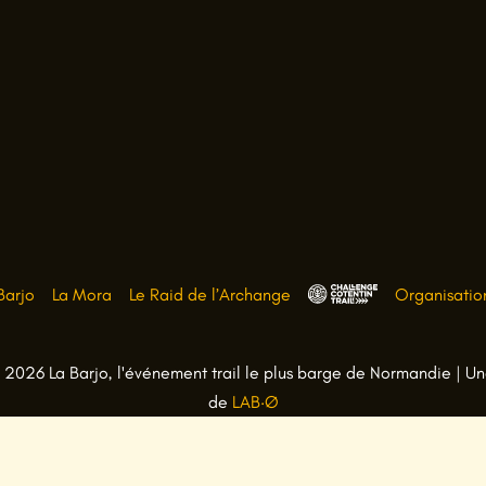
Barjo
La Mora
Le Raid de l’Archange
Organisatio
C
h
a
2026 La Barjo, l'événement trail le plus barge de Normandie | Un
l
de
LAB·Ø
l
e
n