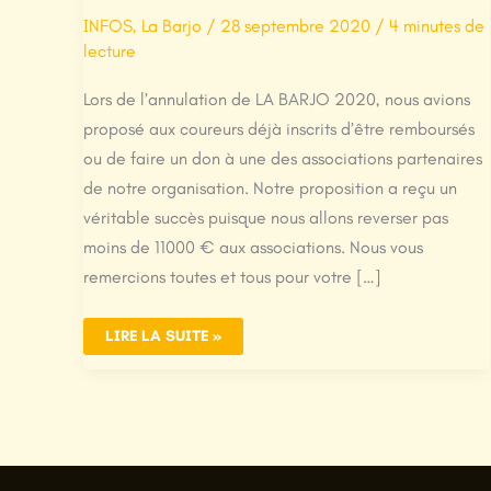
INFOS
,
La Barjo
/
28 septembre 2020
/
4 minutes de
lecture
Lors de l’annulation de LA BARJO 2020, nous avions
proposé aux coureurs déjà inscrits d’être remboursés
ou de faire un don à une des associations partenaires
de notre organisation. Notre proposition a reçu un
véritable succès puisque nous allons reverser pas
moins de 11000 € aux associations. Nous vous
remercions toutes et tous pour votre […]
OPÉRATION
LIRE LA SUITE »
DE
REMBOURSEMENT
DES
FRAIS
D’INSCRIPTION
/
DON
AUX
ASSOCIATIONS