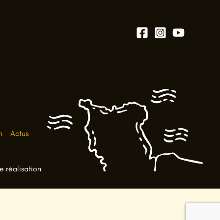
n
Actus
e réalisation