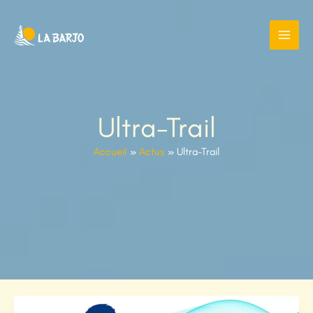
Aller
au
contenu
Ultra-Trail
Accueil
Actus
Ultra-Trail