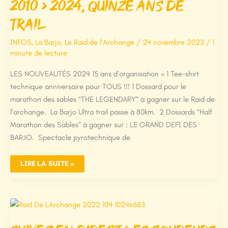
2010 > 2024, quinze ans de
trail
INFOS
,
La Barjo
,
Le Raid de l'Archange
/
24 novembre 2023
/
1
minute de lecture
LES NOUVEAUTÉS 2024 15 ans d’organisation = 1 Tee-shirt
technique anniversaire pour TOUS !!! 1 Dossard pour le
marathon des sables “THE LEGENDARY” à gagner sur le Raid de
l’archange. La Barjo Ultra trail passe à 80km. 2 Dossards “Half
Marathon des Sables” à gagner sur : LE GRAND DEFI DES
BARJO. Spectacle pyrotechnique de
2010
LIRE LA SUITE »
>
2024,
QUINZE
ANS
DE
TRAIL