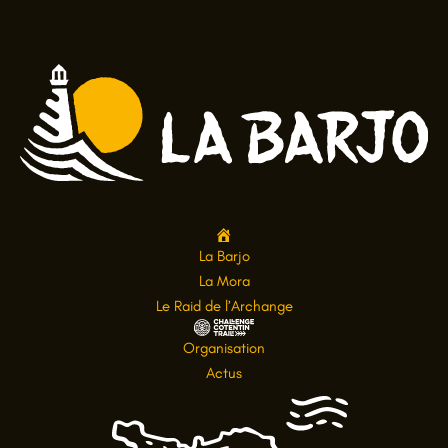
A
La Barjo
c
La Mora
c
Le Raid de l’Archange
u
C
Organisation
e
h
Actus
i
a
l
l
l