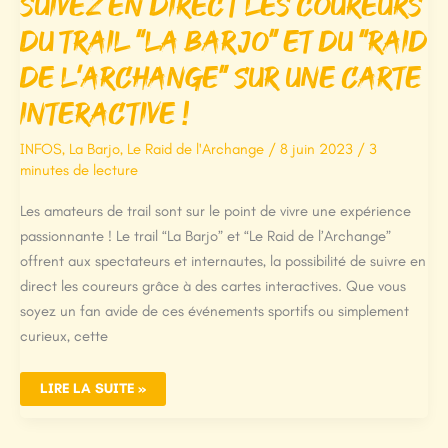
Suivez en direct les coureurs
du Trail “La Barjo” et du “Raid
de l’Archange” sur une carte
interactive !
INFOS
,
La Barjo
,
Le Raid de l'Archange
/
8 juin 2023
/
3
minutes de lecture
Les amateurs de trail sont sur le point de vivre une expérience
passionnante ! Le trail “La Barjo” et “Le Raid de l’Archange”
offrent aux spectateurs et internautes, la possibilité de suivre en
direct les coureurs grâce à des cartes interactives. Que vous
soyez un fan avide de ces événements sportifs ou simplement
curieux, cette
SUIVEZ
LIRE LA SUITE »
EN
DIRECT
LES
COUREURS