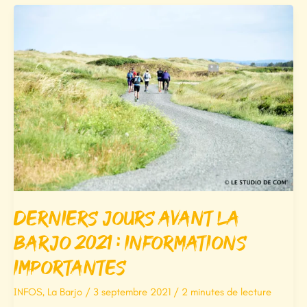
DU
TRAIL
“LA
BARJO”
ET
DU
“RAID
DE
L’ARCHANGE”
SUR
UNE
CARTE
INTERACTIVE
!
Derniers jours avant la
Barjo 2021 : Informations
importantes
INFOS
,
La Barjo
/
3 septembre 2021
/
2 minutes de lecture