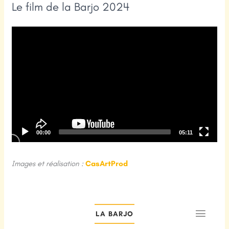
Le film de la Barjo 2024
Lecteur
vidéo
00:00
05:11
Images et réalisation :
CasArtProd
LA BARJO