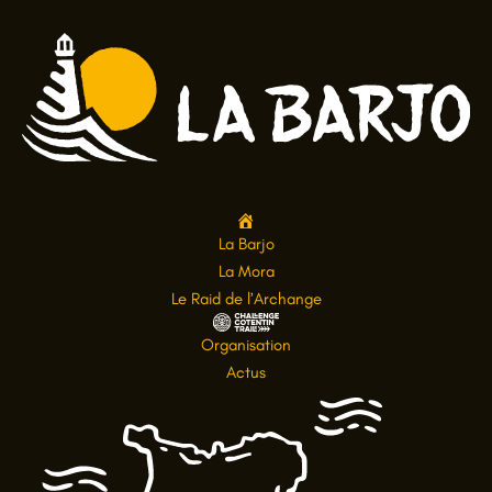
A
La Barjo
c
La Mora
c
Le Raid de l’Archange
u
C
Organisation
e
h
Actus
i
a
l
l
l
e