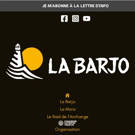
A
La Barjo
c
La Mora
c
Le Raid de l’Archange
u
C
Organisation
e
h