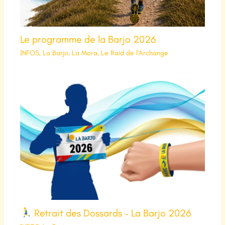
Le programme de la Barjo 2026
INFOS
,
La Barjo
,
La Mora
,
Le Raid de l'Archange
Retrait des Dossards – La Barjo 2026